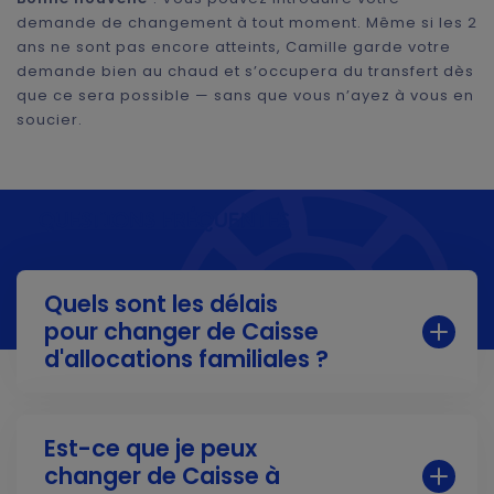
demande de changement à tout moment. Même si les 2
ans ne sont pas encore atteints, Camille garde votre
demande bien au chaud et s’occupera du transfert dès
que ce sera possible — sans que vous n’ayez à vous en
soucier.
QUESTIONS FRÉQUENTES
Quels sont les délais
pour changer de Caisse
d'allocations familiales ?
Le changement devient effectif à partir du
mois
qui suit la fin des 2 ans
passés dans votre Caisse
Est-ce que je peux
d'allocations familiales actuelle.
changer de Caisse à