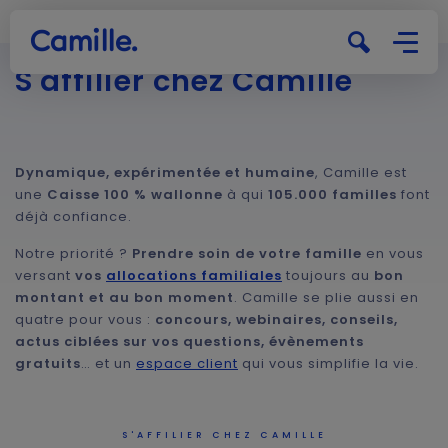
Camille.
Futur paren
Ma prime
S'affilier chez Camille
Dynamique, expérimentée et humaine
, Camille est
une
Caisse 100 % wallonne
à qui
105.000 familles
font
déjà confiance.
Notre priorité ?
Prendre soin de votre famille
en vous
versant
vos
allocations familiales
toujours au
bon
montant et au bon moment
. Camille se plie aussi en
quatre pour vous :
concours, webinaires, conseils,
actus ciblées sur vos questions, évènements
gratuits
… et un
espace client
qui vous simplifie la vie.
S'AFFILIER CHEZ CAMILLE