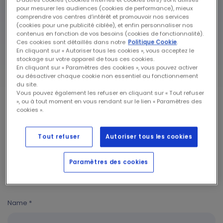
pour mesurer les audiences (cookies de performance), mieux
comprendre vos centres d’intérêt et promouvoir nos services
(cookies pour une publicité ciblée), et enfin personnaliser nos
contenus en fonction de vos besoins (cookies de fonctionnalité).
Welcome to Camille
Ces cookies sont détaillés dans notre
Politique Cookie
.
APPLICATION FORM
En cliquant sur « Autoriser tous les cookies », vous acceptez le
stockage sur votre appareil de tous ces cookies.
Details of the person actually raising the child
En cliquant sur « Paramètres des cookies », vous pouvez activer
ou désactiver chaque cookie non essentiel au fonctionnement
du site.
Title *
Vous pouvez également les refuser en cliquant sur « Tout refuser
», ou à tout moment en vous rendant sur le lien « Paramètres des
Mr
cookies ».
Mrs
Tout refuser
Autoriser tous les cookies
First name *
Paramètres des cookies
Name *