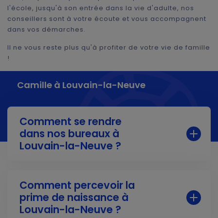
l'école, jusqu'à son entrée dans la vie d'adulte, nos
conseillers sont à votre écoute et vous accompagnent
dans vos démarches.
Il ne vous reste plus qu'à profiter de votre vie de famille
!
Camille à Louvain-la-Neuve
Comment se rendre
dans nos bureaux à
Louvain-la-Neuve ?
Si vous utilisez les
transports en commun
, vous
pouvez vous rendre dans nos locaux depuis la
Comment percevoir la
gare de Louvain-la-Neuve (à 1 km) ou via le bus
prime de naissance à
(arrêt Ferme de Lauzelle). Consultez le site
letec.be
pour connaître les horaires des lignes
Louvain-la-Neuve ?
qui desservent cet arrêt.