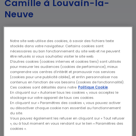
Camille à Louvain-la-
Neuve
Quelle est l'adresse du bureau de
Louvain-la-Neuve ?
Notre site web utilise des cookies, à savoir des fichiers texte
stockés dans votre navigateur. Certains cookies sont
nécessaires au bon fonctionnement du site web et ne peuvent
Rue de Clairvaux 40 bte 2 – 1348 Louvain-la-Neuve
être refusés si vous souhaitez visiter le site web.
D'autres cookies (cookies internes et cookies tiers) sont utilisés
voir l'itinéraire
pour mesurer les audiences (cookies de performance), mieux
retrouvez nos autres espaces Camille en Wallonie
comprendre vos centres d’intérêt et promouvoir nos services
(cookies pour une publicité ciblée), et enfin personnaliser nos
Comment contacter votre conseiller
contenus en fonction de vos besoins (cookies de fonctionnalité).
Ces cookies sont détaillés dans notre
Politique Cookie
.
Camille ?
En cliquant sur « Autoriser tous les cookies », vous acceptez le
stockage sur votre appareil de tous ces cookies.
En cliquant sur « Paramètres des cookies », vous pouvez activer
Les conseillers Camille du bureau de
Louvain-la-
ou désactiver chaque cookie non essentiel au fonctionnement
Neuve
sont à votre écoute
du lundi au vendredi de 8h
du site.
à 12h et de 13h à 17h
.
Vous pouvez également les refuser en cliquant sur « Tout refuser
», ou à tout moment en vous rendant sur le lien « Paramètres des
L’équipe est joignable :
cookies ».